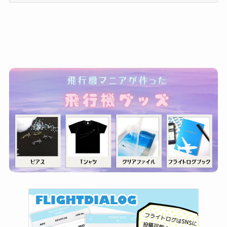
ゴ
リ
ー