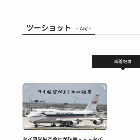
ツーショット
– tag –
新着記事
タイ国営航空会社が破産・・・タイ