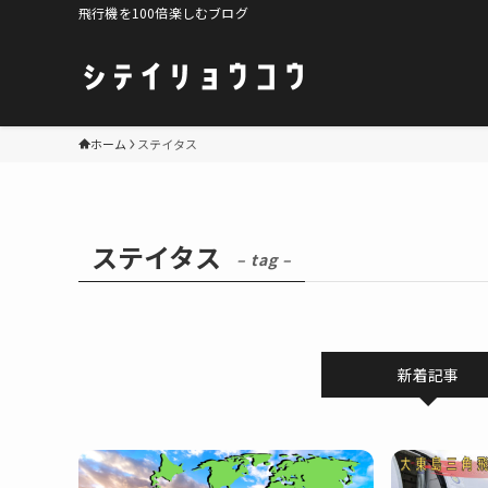
飛行機を100倍楽しむブログ
ホーム
ステイタス
ステイタス
– tag –
新着記事