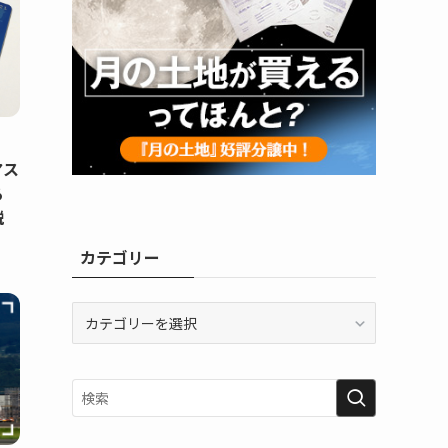
アス
る
説
カテゴリー
カ
テ
ゴ
リ
ー