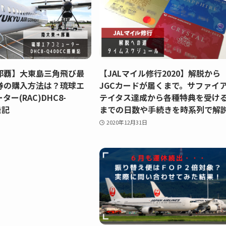
那覇】大東島三角飛び最
【JALマイル修行2020】解脱から
券の購入方法は？琉球エ
JGCカードが届くまで。サファイ
ー(RAC)DHC8-
テイタス達成から各種特典を受け
乗記
までの日数や手続きを時系列で解
2020年12月31日