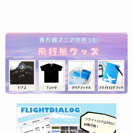
ゴ
リ
ー