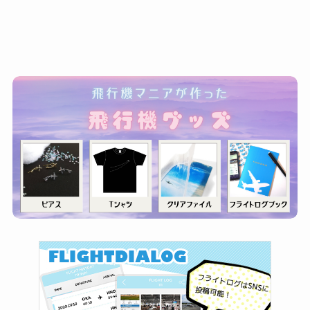
ゴ
リ
ー