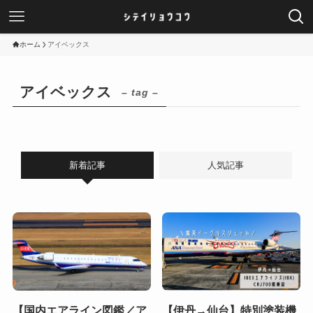
ホーム
アイベックス
アイベックス
– tag –
新着記事
人気記事
【国内エアライン図鑑／ア
【伊丹→仙台】特別塗装機