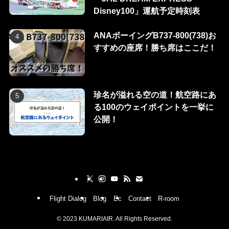
Disney100」運航予定時刻表
ANAボーイングB737-800(738)お
すすめの座席！勝ち席はここだ！
珍名が溢れる空の道！航空路にあ
る100のウェイポイントを一挙に
公開！
Flight Dialog
Blog
Ec
Contact
R-room
©
2023 KUMARIAIR. All Rights Reserved.