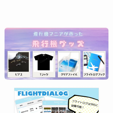
ゴ
リ
ー